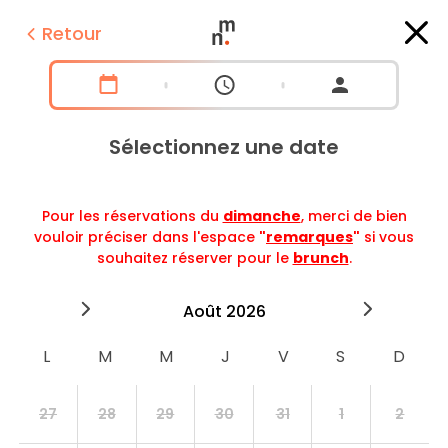
Retour
Sélectionnez une date
Pour les réservations du
dimanche
, merci de bien
vouloir préciser dans l'espace
"
remarques
"
si vous
souhaitez réserver pour le
brunch
.
2026
août
2026
septe
27
28
29
30
31
1
2