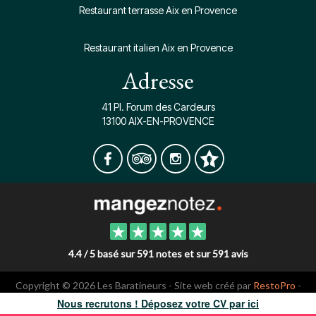
Restaurant terrasse Aix en Provence
Restaurant italien Aix en Provence
Adresse
41 Pl. Forum des Cardeurs
13100 AIX-EN-PROVENCE
4.4 / 5 basé sur 591 notes et sur 591 avis
Copyright © 2026 Les Baratineurs - Site web créé par
RestoPro
-
mentions légales
Nous recrutons ! Déposez votre CV par ici