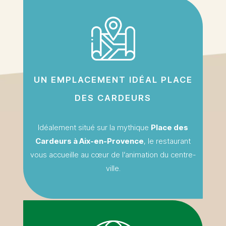
UN EMPLACEMENT IDÉAL PLACE
DES CARDEURS
Idéalement situé sur la mythique
Place des
Cardeurs à Aix-en-Provence
, le restaurant
vous accueille au cœur de l’animation du centre-
ville.